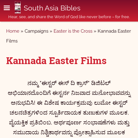
Skip to main content
South Asia Bibles
Hear, see, and share the Word of God like never before – for free.
Breadcrumb
Home
Campaigns
Easter is the Cross
Kannada Easter
Films
Kannada Easter Films
ನಮ್ಮ "ಈಸ್ಟರ್ ಈಸ್ ದಿ ಕ್ರಾಸ್" ಡಿಜಿಟಲ್
ಅಭಿಯಾನದೊಂದಿಗೆ ಈಸ್ಟರ್ನ ನಿಜವಾದ ಮನೋಭಾವವನ್ನು
ಅನುಭವಿಸಿ! ಈ ವಿಶೇಷ ಕಾರ್ಯಕ್ರಮವು ಲುಮೋ ಈಸ್ಟರ್
ಚಲನಚಿತ್ರಗಳಿಂದ ಸ್ಪೂರ್ತಿದಾಯಕ ತುಣುಕುಗಳ ಮೂಲಕ,
ವೈಯಕ್ತಿಕ ಪ್ರತಿಬಿಂಬ, ಅರ್ಥಪೂರ್ಣ ಸಂಭಾಷಣೆಗಳು ಮತ್ತು
ಸಮುದಾಯ ನಿಶ್ಚಿತಾರ್ಥವನ್ನು ಪ್ರೋತ್ಸಾಹಿಸುವ ಮೂಲಕ