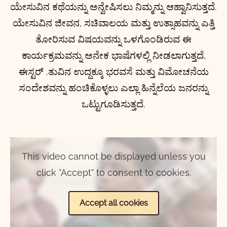
ಯೇಸುವಿನ ಕಥೆಯನ್ನು ಅನ್ವೇಷಿಸಲು ನಿಮ್ಮನ್ನು ಆಹ್ವಾನಿಸುತ್ತದೆ.
ಯೇಸುವಿನ ಜೀವನ, ಸಚಿವಾಲಯ ಮತ್ತು ಉತ್ಸಾಹವನ್ನು ಎತ್ತಿ
ತೋರಿಸುವ ವಿಷಯವನ್ನು ಒಳಗೊಂಡಿರುವ ಈ
ಕಾರ್ಯಕ್ರಮವನ್ನು ಅನೇಕ ಭಾಷೆಗಳಲ್ಲಿ ನೀಡಲಾಗುತ್ತದೆ,
ಈಸ್ಟರ್ .ತುವಿನ ಉದ್ದಕ್ಕೂ ಭರವಸೆ ಮತ್ತು ವಿಮೋಚನೆಯ
ಸಂದೇಶವನ್ನು ಹಂಚಿಕೊಳ್ಳಲು ಎಲ್ಲಾ ಹಿನ್ನೆಲೆಯ ಜನರನ್ನು
ಒಟ್ಟುಗೂಡಿಸುತ್ತದೆ.
This video cannot be displayed unless you
click "Accept" to consent to cookies.
Accept all cookies