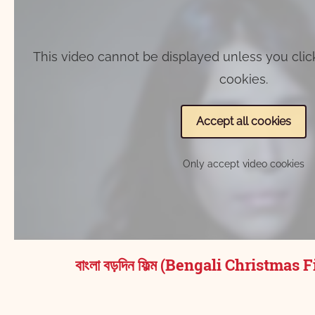
This video cannot be displayed unless you clic
cookies.
Accept all cookies
Only accept video cookies
বাংলা বড়দিন ফিল্ম (Bengali Christmas 