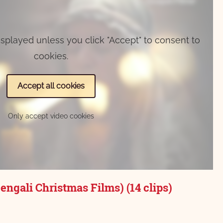
splayed unless you click "Accept" to consent to
cookies.
Accept all cookies
Only accept video cookies
্ম (Bengali Christmas Films) (14 clips)